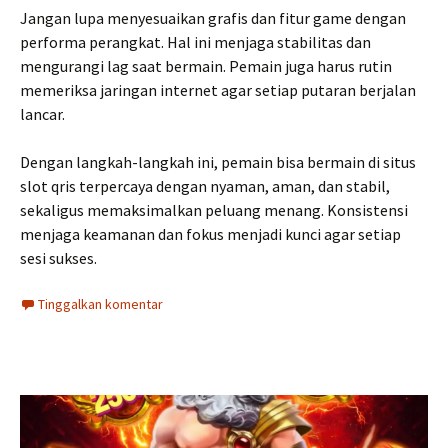
Jangan lupa menyesuaikan grafis dan fitur game dengan
performa perangkat. Hal ini menjaga stabilitas dan
mengurangi lag saat bermain. Pemain juga harus rutin
memeriksa jaringan internet agar setiap putaran berjalan
lancar.
Dengan langkah-langkah ini, pemain bisa bermain di situs
slot qris terpercaya dengan nyaman, aman, dan stabil,
sekaligus memaksimalkan peluang menang. Konsistensi
menjaga keamanan dan fokus menjadi kunci agar setiap
sesi sukses.
Tinggalkan komentar