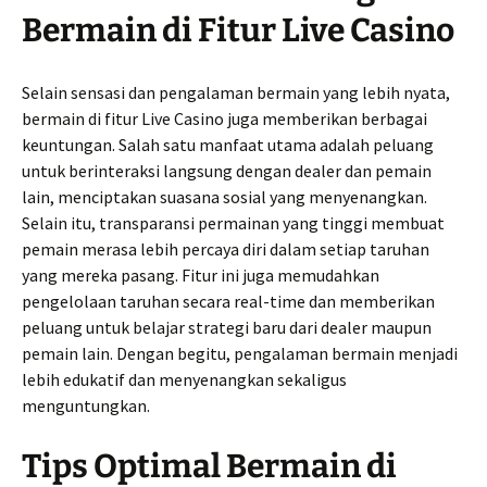
Bermain di Fitur Live Casino
Selain sensasi dan pengalaman bermain yang lebih nyata,
bermain di fitur Live Casino juga memberikan berbagai
keuntungan. Salah satu manfaat utama adalah peluang
untuk berinteraksi langsung dengan dealer dan pemain
lain, menciptakan suasana sosial yang menyenangkan.
Selain itu, transparansi permainan yang tinggi membuat
pemain merasa lebih percaya diri dalam setiap taruhan
yang mereka pasang. Fitur ini juga memudahkan
pengelolaan taruhan secara real-time dan memberikan
peluang untuk belajar strategi baru dari dealer maupun
pemain lain. Dengan begitu, pengalaman bermain menjadi
lebih edukatif dan menyenangkan sekaligus
menguntungkan.
Tips Optimal Bermain di