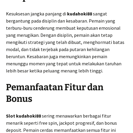
Kesuksesan jangka panjang di
kudahoki88
sangat
bergantung pada disiplin dan kesabaran. Pemain yang
terburu-buru cenderung membuat keputusan emosional
yang merugikan. Dengan disiplin, pemain akan tetap
mengikuti strategi yang telah dibuat, menghormati batas
modal, dan tidak terjebak pada putaran kehilangan
beruntun. Kesabaran juga memungkinkan pemain
menunggu momen yang tepat untuk melakukan taruhan
lebih besar ketika peluang menang lebih tinggi.
Pemanfaatan Fitur dan
Bonus
Slot kudahoki88
sering menawarkan berbagai fitur
menarik seperti free spin, jackpot progresif, dan bonus
deposit. Pemain cerdas memanfaatkan semua fitur ini