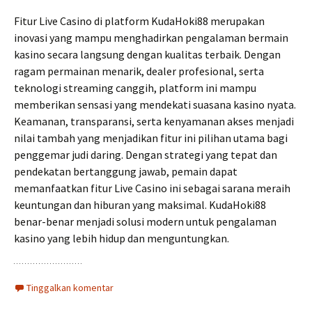
Fitur Live Casino di platform KudaHoki88 merupakan
inovasi yang mampu menghadirkan pengalaman bermain
kasino secara langsung dengan kualitas terbaik. Dengan
ragam permainan menarik, dealer profesional, serta
teknologi streaming canggih, platform ini mampu
memberikan sensasi yang mendekati suasana kasino nyata.
Keamanan, transparansi, serta kenyamanan akses menjadi
nilai tambah yang menjadikan fitur ini pilihan utama bagi
penggemar judi daring. Dengan strategi yang tepat dan
pendekatan bertanggung jawab, pemain dapat
memanfaatkan fitur Live Casino ini sebagai sarana meraih
keuntungan dan hiburan yang maksimal. KudaHoki88
benar-benar menjadi solusi modern untuk pengalaman
kasino yang lebih hidup dan menguntungkan.
Tinggalkan komentar