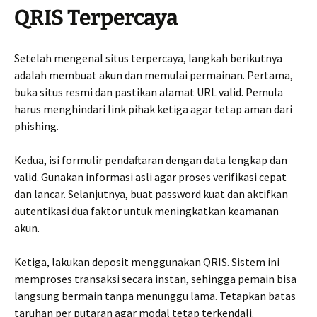
QRIS Terpercaya
Setelah mengenal situs terpercaya, langkah berikutnya
adalah membuat akun dan memulai permainan. Pertama,
buka situs resmi dan pastikan alamat URL valid. Pemula
harus menghindari link pihak ketiga agar tetap aman dari
phishing.
Kedua, isi formulir pendaftaran dengan data lengkap dan
valid. Gunakan informasi asli agar proses verifikasi cepat
dan lancar. Selanjutnya, buat password kuat dan aktifkan
autentikasi dua faktor untuk meningkatkan keamanan
akun.
Ketiga, lakukan deposit menggunakan QRIS. Sistem ini
memproses transaksi secara instan, sehingga pemain bisa
langsung bermain tanpa menunggu lama. Tetapkan batas
taruhan per putaran agar modal tetap terkendali.