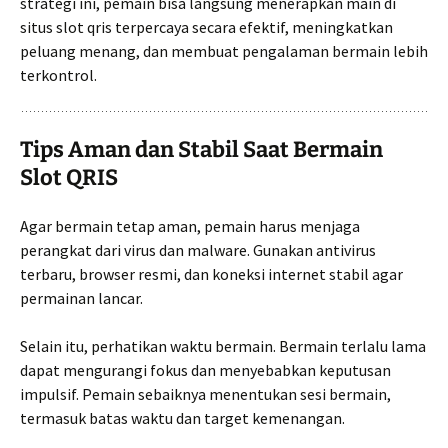
strategi ini, pemain bisa langsung menerapkan main di
situs slot qris terpercaya secara efektif, meningkatkan
peluang menang, dan membuat pengalaman bermain lebih
terkontrol.
Tips Aman dan Stabil Saat Bermain
Slot QRIS
Agar bermain tetap aman, pemain harus menjaga
perangkat dari virus dan malware. Gunakan antivirus
terbaru, browser resmi, dan koneksi internet stabil agar
permainan lancar.
Selain itu, perhatikan waktu bermain. Bermain terlalu lama
dapat mengurangi fokus dan menyebabkan keputusan
impulsif. Pemain sebaiknya menentukan sesi bermain,
termasuk batas waktu dan target kemenangan.