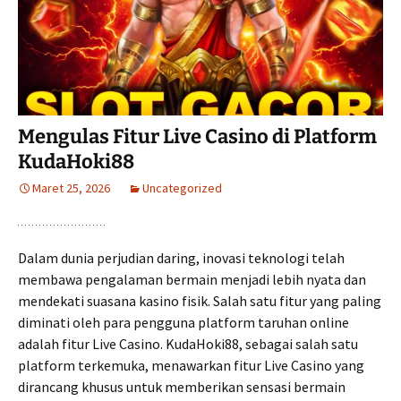
Mengulas Fitur Live Casino di Platform
KudaHoki88
Maret 25, 2026
Uncategorized
Dalam dunia perjudian daring, inovasi teknologi telah
membawa pengalaman bermain menjadi lebih nyata dan
mendekati suasana kasino fisik. Salah satu fitur yang paling
diminati oleh para pengguna platform taruhan online
adalah fitur Live Casino. KudaHoki88, sebagai salah satu
platform terkemuka, menawarkan fitur Live Casino yang
dirancang khusus untuk memberikan sensasi bermain