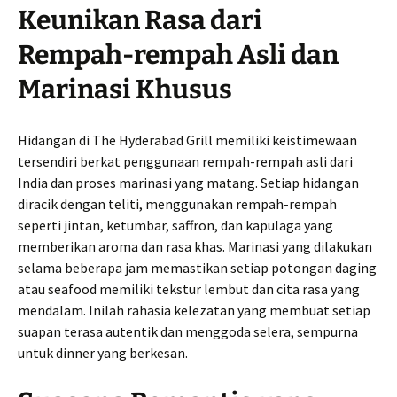
Keunikan Rasa dari
Rempah-rempah Asli dan
Marinasi Khusus
Hidangan di The Hyderabad Grill memiliki keistimewaan
tersendiri berkat penggunaan rempah-rempah asli dari
India dan proses marinasi yang matang. Setiap hidangan
diracik dengan teliti, menggunakan rempah-rempah
seperti jintan, ketumbar, saffron, dan kapulaga yang
memberikan aroma dan rasa khas. Marinasi yang dilakukan
selama beberapa jam memastikan setiap potongan daging
atau seafood memiliki tekstur lembut dan cita rasa yang
mendalam. Inilah rahasia kelezatan yang membuat setiap
suapan terasa autentik dan menggoda selera, sempurna
untuk dinner yang berkesan.