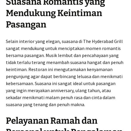
Suasana Romantis yang
Mendukung Keintiman
Pasangan
Selain interior yang elegan, suasana di The Hyderabad Grill
sangat mendukung untuk menciptakan momen romantis
bersama pasangan. Musik lembut dan pencahayaan yang
tidak terlalu terang menambah suasana hangat dan penuh
keintiman. Restoran ini mengutamakan kenyamanan
pengunjung agar dapat berbincang leluasa dan menikmati
kebersamaan. Suasana ini sangat ideal untuk pasangan
yang ingin merayakan anniversary, ulang tahun, atau
sekadar menikmati malam penuh rasa dan cinta dalam
suasana yang tenang dan penuh makna.
Pelayanan Ramah dan