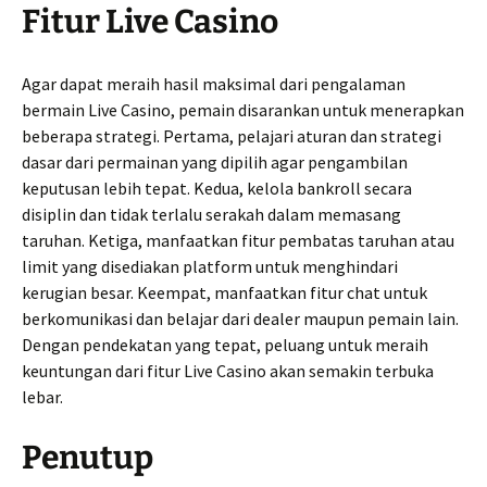
Fitur Live Casino
Agar dapat meraih hasil maksimal dari pengalaman
bermain Live Casino, pemain disarankan untuk menerapkan
beberapa strategi. Pertama, pelajari aturan dan strategi
dasar dari permainan yang dipilih agar pengambilan
keputusan lebih tepat. Kedua, kelola bankroll secara
disiplin dan tidak terlalu serakah dalam memasang
taruhan. Ketiga, manfaatkan fitur pembatas taruhan atau
limit yang disediakan platform untuk menghindari
kerugian besar. Keempat, manfaatkan fitur chat untuk
berkomunikasi dan belajar dari dealer maupun pemain lain.
Dengan pendekatan yang tepat, peluang untuk meraih
keuntungan dari fitur Live Casino akan semakin terbuka
lebar.
Penutup