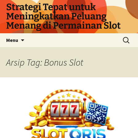
Langsung
Strategi Tepat untuk
ke
Meningkatkan Peluang
isi
Menang di Permainan Slot
Cari
Menu
untuk:
Arsip Tag: Bonus Slot