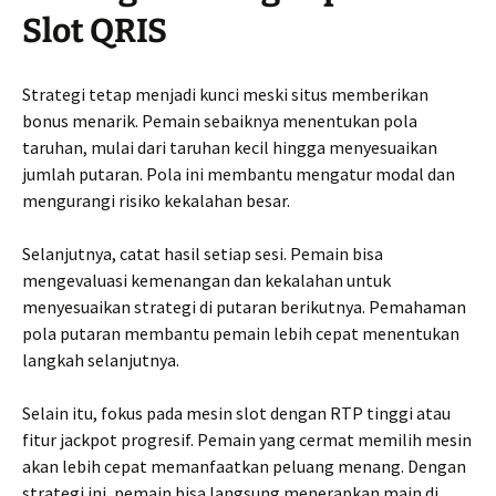
Slot QRIS
Strategi tetap menjadi kunci meski situs memberikan
bonus menarik. Pemain sebaiknya menentukan pola
taruhan, mulai dari taruhan kecil hingga menyesuaikan
jumlah putaran. Pola ini membantu mengatur modal dan
mengurangi risiko kekalahan besar.
Selanjutnya, catat hasil setiap sesi. Pemain bisa
mengevaluasi kemenangan dan kekalahan untuk
menyesuaikan strategi di putaran berikutnya. Pemahaman
pola putaran membantu pemain lebih cepat menentukan
langkah selanjutnya.
Selain itu, fokus pada mesin slot dengan RTP tinggi atau
fitur jackpot progresif. Pemain yang cermat memilih mesin
akan lebih cepat memanfaatkan peluang menang. Dengan
strategi ini, pemain bisa langsung menerapkan main di