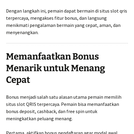
Dengan langkah ini, pemain dapat bermain di situs slot qris
terpercaya, mengakses fitur bonus, dan langsung
menikmati pengalaman bermain yang cepat, aman, dan
menyenangkan.
Memanfaatkan Bonus
Menarik untuk Menang
Cepat
Bonus menjadi salah satu alasan utama pemain memilih
situs slot QRIS terpercaya. Pemain bisa memanfaatkan
bonus deposit, cashback, dan free spin untuk
meningkatkan peluang menang.
Pertama, aktifkan bonus pendaftaran agar modal awal