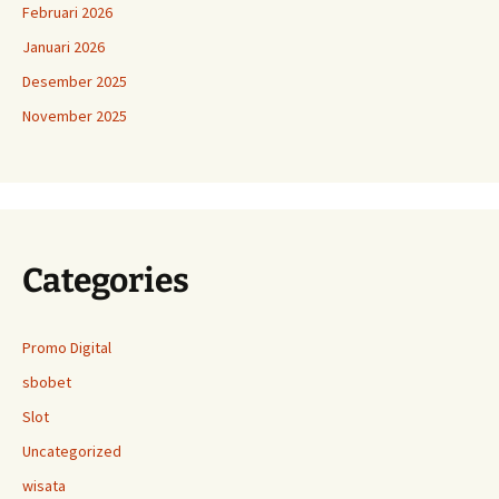
Februari 2026
Januari 2026
Desember 2025
November 2025
Categories
Promo Digital
sbobet
Slot
Uncategorized
wisata