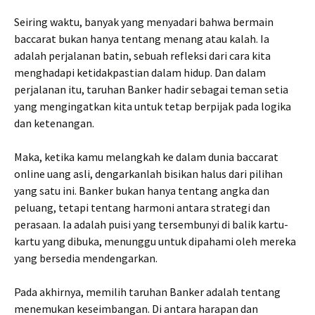
Seiring waktu, banyak yang menyadari bahwa bermain
baccarat bukan hanya tentang menang atau kalah. Ia
adalah perjalanan batin, sebuah refleksi dari cara kita
menghadapi ketidakpastian dalam hidup. Dan dalam
perjalanan itu, taruhan Banker hadir sebagai teman setia
yang mengingatkan kita untuk tetap berpijak pada logika
dan ketenangan.
Maka, ketika kamu melangkah ke dalam dunia baccarat
online uang asli, dengarkanlah bisikan halus dari pilihan
yang satu ini. Banker bukan hanya tentang angka dan
peluang, tetapi tentang harmoni antara strategi dan
perasaan. Ia adalah puisi yang tersembunyi di balik kartu-
kartu yang dibuka, menunggu untuk dipahami oleh mereka
yang bersedia mendengarkan.
Pada akhirnya, memilih taruhan Banker adalah tentang
menemukan keseimbangan. Di antara harapan dan