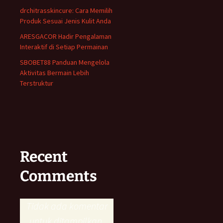
drchitrasskincure: Cara Memilih
Produk Sesuai Jenis Kulit Anda
ARESGACOR Hadir Pengalaman
Interaktif di Setiap Permainan
SBOBET88 Panduan Mengelola
Aktivitas Bermain Lebih
Terstruktur
Recent
Comments
Tidak ada komentar
untuk ditampilkan.