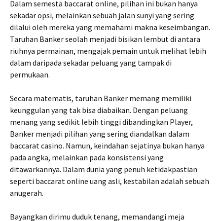
Dalam semesta baccarat online, pilihan ini bukan hanya
sekadar opsi, melainkan sebuah jalan sunyi yang sering
dilalui oleh mereka yang memahami makna keseimbangan.
Taruhan Banker seolah menjadi bisikan lembut di antara
riuhnya permainan, mengajak pemain untuk melihat lebih
dalam daripada sekadar peluang yang tampak di
permukaan.
Secara matematis, taruhan Banker memang memiliki
keunggulan yang tak bisa diabaikan. Dengan peluang
menang yang sedikit lebih tinggi dibandingkan Player,
Banker menjadi pilihan yang sering diandalkan dalam
baccarat casino. Namun, keindahan sejatinya bukan hanya
pada angka, melainkan pada konsistensi yang
ditawarkannya. Dalam dunia yang penuh ketidakpastian
seperti baccarat online uang asli, kestabilan adalah sebuah
anugerah.
Bayangkan dirimu duduk tenang, memandangi meja