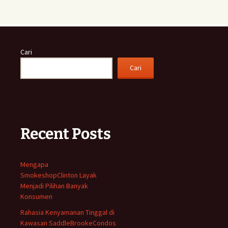
Cari
Cari
Recent Posts
Mengapa
SmokeshopClinton Layak
Menjadi Pilihan Banyak
Konsumen
Rahasia Kenyamanan Tinggal di
Kawasan SaddleBrookeCondos