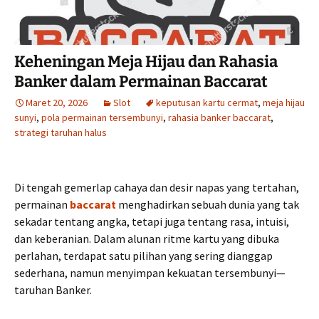
Keheningan Meja Hijau dan Rahasia
Banker dalam Permainan Baccarat
Maret 20, 2026
Slot
keputusan kartu cermat
,
meja hijau
sunyi
,
pola permainan tersembunyi
,
rahasia banker baccarat
,
strategi taruhan halus
Di tengah gemerlap cahaya dan desir napas yang tertahan,
permainan
baccarat
menghadirkan sebuah dunia yang tak
sekadar tentang angka, tetapi juga tentang rasa, intuisi,
dan keberanian. Dalam alunan ritme kartu yang dibuka
perlahan, terdapat satu pilihan yang sering dianggap
sederhana, namun menyimpan kekuatan tersembunyi—
taruhan Banker.