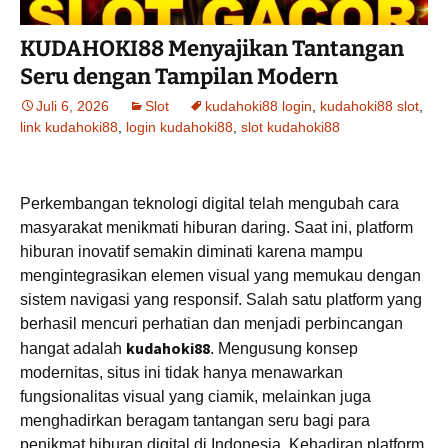
KUDAHOKI88 Menyajikan Tantangan
Seru dengan Tampilan Modern
Juli 6, 2026
Slot
kudahoki88 login
,
kudahoki88 slot
,
link kudahoki88
,
login kudahoki88
,
slot kudahoki88
Perkembangan teknologi digital telah mengubah cara
masyarakat menikmati hiburan daring. Saat ini, platform
hiburan inovatif semakin diminati karena mampu
mengintegrasikan elemen visual yang memukau dengan
sistem navigasi yang responsif. Salah satu platform yang
berhasil mencuri perhatian dan menjadi perbincangan
kudahoki88
hangat adalah
. Mengusung konsep
modernitas, situs ini tidak hanya menawarkan
fungsionalitas visual yang ciamik, melainkan juga
menghadirkan beragam tantangan seru bagi para
penikmat hiburan digital di Indonesia. Kehadiran platform