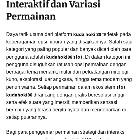
Interaktif dan Variasi
Permainan
kuda hoki 88
Daya tarik utama dari platform
terletak pada
keberagaman opsi hiburan yang disajikannya. Salah satu
kategori yang paling populer dan banyak dicari oleh para
kudahoki88 slot
pengguna adalah
. Di dalam kategori ini,
pengguna disuguhkan ratusan opsi permainan dengan
berbagai tema menarik, mulai dari petualangan mitologi
kuno, eksplorasi luar angkasa, hingga tema modern yang
slot
penuh warna. Setiap permainan dalam ekosistem
kudahoki88
dirancang dengan grafis beresolusi tinggi
serta efek suara yang imersif, memberikan sensasi
bermain yang terasa begitu nyata dan mendebarkan di
setiap putarannya.
Bagi para penggemar permainan strategi dan interaksi