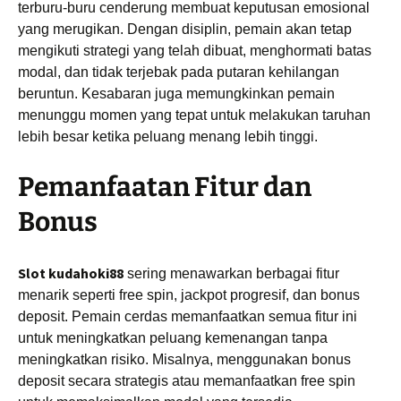
terburu-buru cenderung membuat keputusan emosional
yang merugikan. Dengan disiplin, pemain akan tetap
mengikuti strategi yang telah dibuat, menghormati batas
modal, dan tidak terjebak pada putaran kehilangan
beruntun. Kesabaran juga memungkinkan pemain
menunggu momen yang tepat untuk melakukan taruhan
lebih besar ketika peluang menang lebih tinggi.
Pemanfaatan Fitur dan
Bonus
Slot kudahoki88
sering menawarkan berbagai fitur
menarik seperti free spin, jackpot progresif, dan bonus
deposit. Pemain cerdas memanfaatkan semua fitur ini
untuk meningkatkan peluang kemenangan tanpa
meningkatkan risiko. Misalnya, menggunakan bonus
deposit secara strategis atau memanfaatkan free spin