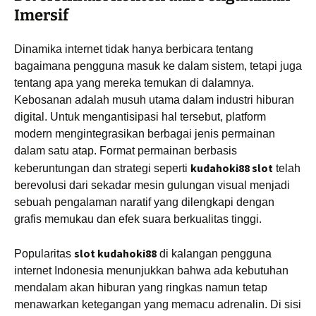
Imersif
Dinamika internet tidak hanya berbicara tentang
bagaimana pengguna masuk ke dalam sistem, tetapi juga
tentang apa yang mereka temukan di dalamnya.
Kebosanan adalah musuh utama dalam industri hiburan
digital. Untuk mengantisipasi hal tersebut, platform
modern mengintegrasikan berbagai jenis permainan
dalam satu atap. Format permainan berbasis
kudahoki88 slot
keberuntungan dan strategi seperti
telah
berevolusi dari sekadar mesin gulungan visual menjadi
sebuah pengalaman naratif yang dilengkapi dengan
grafis memukau dan efek suara berkualitas tinggi.
slot kudahoki88
Popularitas
di kalangan pengguna
internet Indonesia menunjukkan bahwa ada kebutuhan
mendalam akan hiburan yang ringkas namun tetap
menawarkan ketegangan yang memacu adrenalin. Di sisi