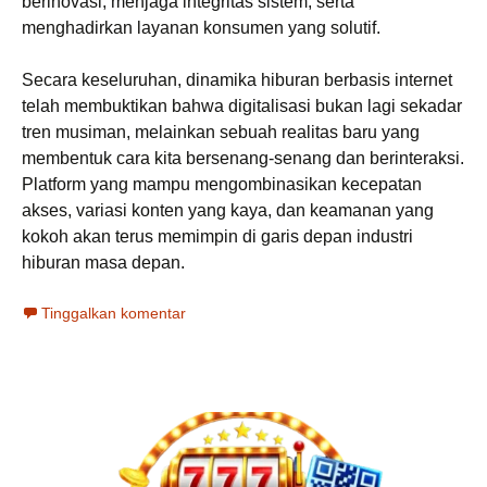
berinovasi, menjaga integritas sistem, serta
menghadirkan layanan konsumen yang solutif.
Secara keseluruhan, dinamika hiburan berbasis internet
telah membuktikan bahwa digitalisasi bukan lagi sekadar
tren musiman, melainkan sebuah realitas baru yang
membentuk cara kita bersenang-senang dan berinteraksi.
Platform yang mampu mengombinasikan kecepatan
akses, variasi konten yang kaya, dan keamanan yang
kokoh akan terus memimpin di garis depan industri
hiburan masa depan.
Tinggalkan komentar