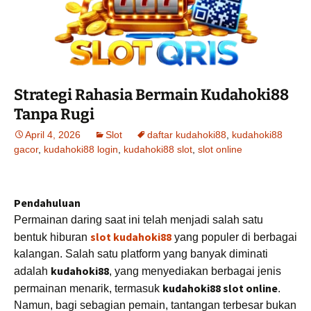
Strategi Rahasia Bermain Kudahoki88
Tanpa Rugi
April 4, 2026
Slot
daftar kudahoki88
,
kudahoki88
gacor
,
kudahoki88 login
,
kudahoki88 slot
,
slot online
Pendahuluan
Permainan daring saat ini telah menjadi salah satu
slot kudahoki88
bentuk hiburan
yang populer di berbagai
kalangan. Salah satu platform yang banyak diminati
kudahoki88
adalah
, yang menyediakan berbagai jenis
kudahoki88 slot online
permainan menarik, termasuk
.
Namun, bagi sebagian pemain, tantangan terbesar bukan