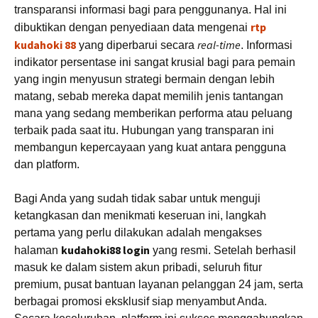
transparansi informasi bagi para penggunanya. Hal ini
rtp
dibuktikan dengan penyediaan data mengenai
kudahoki 88
real-time
yang diperbarui secara
. Informasi
indikator persentase ini sangat krusial bagi para pemain
yang ingin menyusun strategi bermain dengan lebih
matang, sebab mereka dapat memilih jenis tantangan
mana yang sedang memberikan performa atau peluang
terbaik pada saat itu. Hubungan yang transparan ini
membangun kepercayaan yang kuat antara pengguna
dan platform.
Bagi Anda yang sudah tidak sabar untuk menguji
ketangkasan dan menikmati keseruan ini, langkah
pertama yang perlu dilakukan adalah mengakses
kudahoki88 login
halaman
yang resmi. Setelah berhasil
masuk ke dalam sistem akun pribadi, seluruh fitur
premium, pusat bantuan layanan pelanggan 24 jam, serta
berbagai promosi eksklusif siap menyambut Anda.