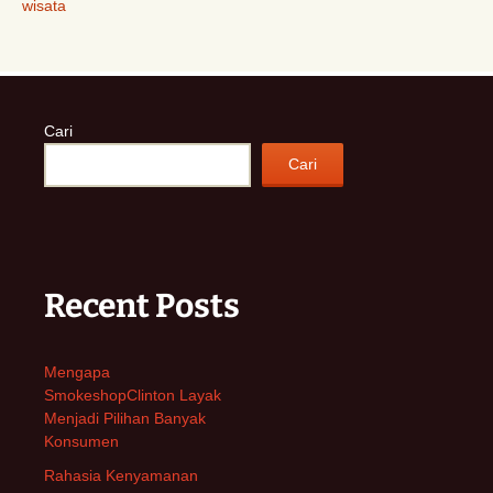
wisata
Cari
Cari
Recent Posts
Mengapa
SmokeshopClinton Layak
Menjadi Pilihan Banyak
Konsumen
Rahasia Kenyamanan