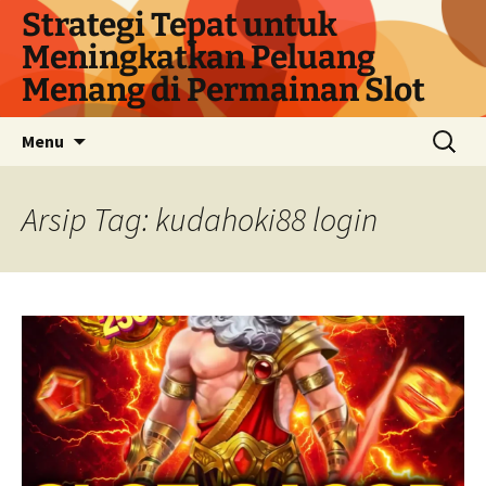
Langsung
Strategi Tepat untuk
ke
Meningkatkan Peluang
isi
Menang di Permainan Slot
Cari
Menu
untuk:
Arsip Tag: kudahoki88 login