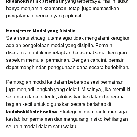
kudahoki88 link alternatif
yang terpercaya. Hal ini tidak
hanya menjamin keamanan, tetapi juga memastikan
pengalaman bermain yang optimal.
Manajemen Modal yang Disiplin
Salah satu strategi utama agar tidak mengalami kerugian
adalah pengelolaan modal yang disiplin. Pemain
disarankan untuk menetapkan batas maksimal kerugian
sebelum memulai permainan. Dengan cara ini, pemain
dapat menghindari penggunaan dana secara berlebihan.
Pembagian modal ke dalam beberapa sesi permainan
juga menjadi langkah yang efektif. Misalnya, jika memiliki
sejumlah dana tertentu, alokasikan ke dalam beberapa
bagian kecil untuk digunakan secara bertahap di
kudahoki88 slot online
. Strategi ini membantu menjaga
kestabilan permainan dan mengurangi risiko kehilangan
seluruh modal dalam satu waktu.