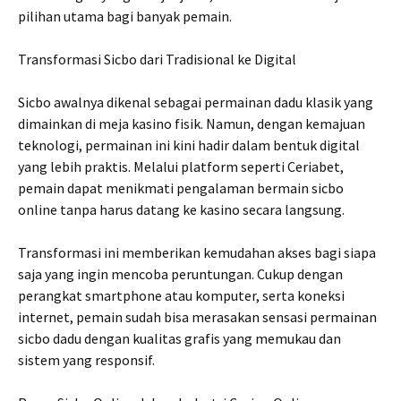
pilihan utama bagi banyak pemain.
Transformasi Sicbo dari Tradisional ke Digital
Sicbo awalnya dikenal sebagai permainan dadu klasik yang
dimainkan di meja kasino fisik. Namun, dengan kemajuan
teknologi, permainan ini kini hadir dalam bentuk digital
yang lebih praktis. Melalui platform seperti Ceriabet,
pemain dapat menikmati pengalaman bermain sicbo
online tanpa harus datang ke kasino secara langsung.
Transformasi ini memberikan kemudahan akses bagi siapa
saja yang ingin mencoba peruntungan. Cukup dengan
perangkat smartphone atau komputer, serta koneksi
internet, pemain sudah bisa merasakan sensasi permainan
sicbo dadu dengan kualitas grafis yang memukau dan
sistem yang responsif.