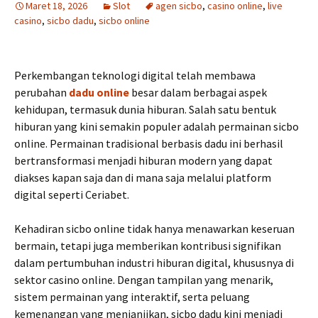
Maret 18, 2026
Slot
agen sicbo
,
casino online
,
live
casino
,
sicbo dadu
,
sicbo online
Perkembangan teknologi digital telah membawa
perubahan
dadu online
besar dalam berbagai aspek
kehidupan, termasuk dunia hiburan. Salah satu bentuk
hiburan yang kini semakin populer adalah permainan sicbo
online. Permainan tradisional berbasis dadu ini berhasil
bertransformasi menjadi hiburan modern yang dapat
diakses kapan saja dan di mana saja melalui platform
digital seperti Ceriabet.
Kehadiran sicbo online tidak hanya menawarkan keseruan
bermain, tetapi juga memberikan kontribusi signifikan
dalam pertumbuhan industri hiburan digital, khususnya di
sektor casino online. Dengan tampilan yang menarik,
sistem permainan yang interaktif, serta peluang
kemenangan yang menjanjikan, sicbo dadu kini menjadi