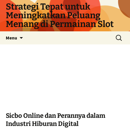
Langsung
Strategi Tepat untuk
ke
Meningkatkan Peluang
isi
Menang di Permainan Slot
Cari
Menu
untuk:
Sicbo Online dan Perannya dalam
Industri Hiburan Digital