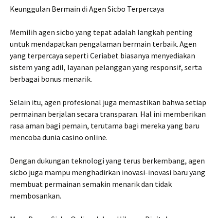
Keunggulan Bermain di Agen Sicbo Terpercaya
Memilih agen sicbo yang tepat adalah langkah penting
untuk mendapatkan pengalaman bermain terbaik. Agen
yang terpercaya seperti Ceriabet biasanya menyediakan
sistem yang adil, layanan pelanggan yang responsif, serta
berbagai bonus menarik.
Selain itu, agen profesional juga memastikan bahwa setiap
permainan berjalan secara transparan. Hal ini memberikan
rasa aman bagi pemain, terutama bagi mereka yang baru
mencoba dunia casino online.
Dengan dukungan teknologi yang terus berkembang, agen
sicbo juga mampu menghadirkan inovasi-inovasi baru yang
membuat permainan semakin menarik dan tidak
membosankan.