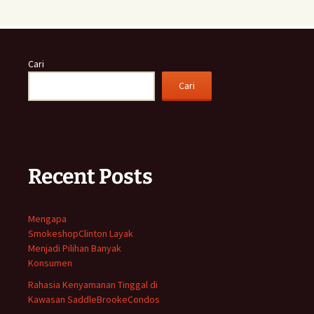
Cari
Cari
Recent Posts
Mengapa
SmokeshopClinton Layak
Menjadi Pilihan Banyak
Konsumen
Rahasia Kenyamanan Tinggal di
Kawasan SaddleBrookeCondos