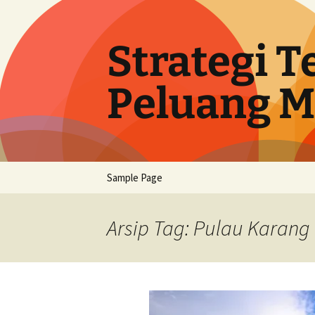
Langsung
ke
isi
Strategi 
Peluang M
Sample Page
Arsip Tag: Pulau Karan