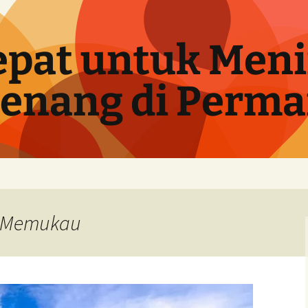
Tepat untuk Men
enang di Perma
g Memukau