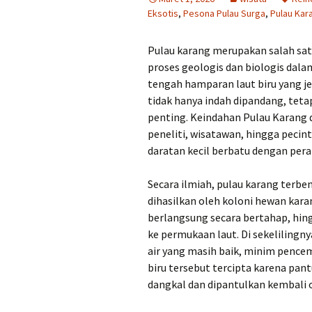
Eksotis
,
Pesona Pulau Surga
,
Pulau Ka
Pulau karang merupakan salah sat
proses geologis dan biologis dala
tengah hamparan laut biru yang j
tidak hanya indah dipandang, teta
penting. Keindahan Pulau Karang d
peneliti, wisatawan, hingga peci
daratan kecil berbatu dengan pera
Secara ilmiah, pulau karang terbe
dihasilkan oleh koloni hewan kara
berlangsung secara bertahap, hi
ke permukaan laut. Di sekelilingny
air yang masih baik, minim pence
biru tersebut tercipta karena pa
dangkal dan dipantulkan kembali o