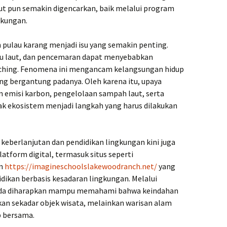
t pun semakin digencarkan, baik melalui program
gkungan.
 pulau karang menjadi isu yang semakin penting.
hu laut, dan pencemaran dapat menyebabkan
aching. Fenomena ini mengancam kelangsungan hidup
g bergantung padanya. Oleh karena itu, upaya
 emisi karbon, pengelolaan sampah laut, serta
k ekosistem menjadi langkah yang harus dilakukan
eberlanjutan dan pendidikan lingkungan kini juga
atform digital, termasuk situs seperti
an
https://imagineschoolslakewoodranch.net/
yang
dikan berbasis kesadaran lingkungan. Melalui
muda diharapkan mampu memahami bahwa keindahan
kan sekadar objek wisata, melainkan warisan alam
 bersama.