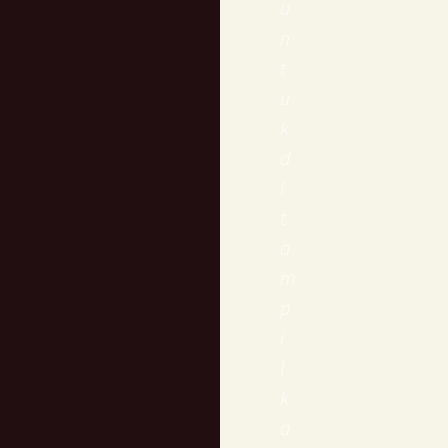
u
n
t
u
k
d
i
t
a
m
p
i
l
k
a