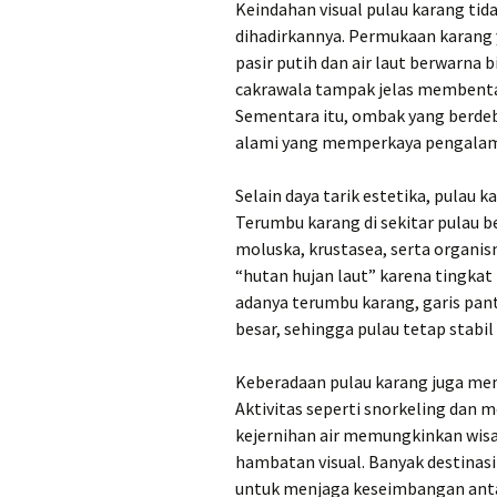
Keindahan visual pulau karang tid
dihadirkannya. Permukaan karang
pasir putih dan air laut berwarna b
cakrawala tampak jelas membent
Sementara itu, ombak yang berde
alami yang memperkaya pengalaman
Selain daya tarik estetika, pulau k
Terumbu karang di sekitar pulau be
moluska, krustasea, serta organism
“hutan hujan laut” karena tingka
adanya terumbu karang, garis pant
besar, sehingga pulau tetap stabil
Keberadaan pulau karang juga me
Aktivitas seperti snorkeling dan 
kejernihan air memungkinkan wis
hambatan visual. Banyak destinasi
untuk menjaga keseimbangan anta