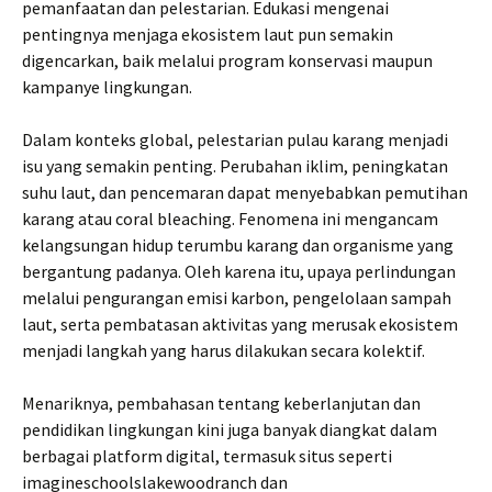
pemanfaatan dan pelestarian. Edukasi mengenai
pentingnya menjaga ekosistem laut pun semakin
digencarkan, baik melalui program konservasi maupun
kampanye lingkungan.
Dalam konteks global, pelestarian pulau karang menjadi
isu yang semakin penting. Perubahan iklim, peningkatan
suhu laut, dan pencemaran dapat menyebabkan pemutihan
karang atau coral bleaching. Fenomena ini mengancam
kelangsungan hidup terumbu karang dan organisme yang
bergantung padanya. Oleh karena itu, upaya perlindungan
melalui pengurangan emisi karbon, pengelolaan sampah
laut, serta pembatasan aktivitas yang merusak ekosistem
menjadi langkah yang harus dilakukan secara kolektif.
Menariknya, pembahasan tentang keberlanjutan dan
pendidikan lingkungan kini juga banyak diangkat dalam
berbagai platform digital, termasuk situs seperti
imagineschoolslakewoodranch dan