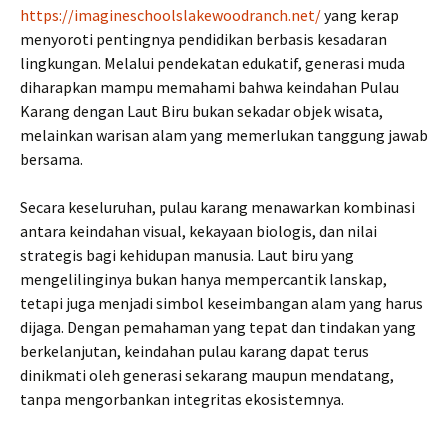
https://imagineschoolslakewoodranch.net/
yang kerap
menyoroti pentingnya pendidikan berbasis kesadaran
lingkungan. Melalui pendekatan edukatif, generasi muda
diharapkan mampu memahami bahwa keindahan Pulau
Karang dengan Laut Biru bukan sekadar objek wisata,
melainkan warisan alam yang memerlukan tanggung jawab
bersama.
Secara keseluruhan, pulau karang menawarkan kombinasi
antara keindahan visual, kekayaan biologis, dan nilai
strategis bagi kehidupan manusia. Laut biru yang
mengelilinginya bukan hanya mempercantik lanskap,
tetapi juga menjadi simbol keseimbangan alam yang harus
dijaga. Dengan pemahaman yang tepat dan tindakan yang
berkelanjutan, keindahan pulau karang dapat terus
dinikmati oleh generasi sekarang maupun mendatang,
tanpa mengorbankan integritas ekosistemnya.