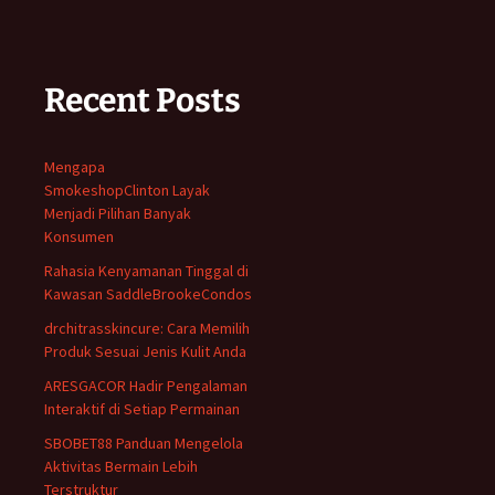
Recent Posts
Mengapa
SmokeshopClinton Layak
Menjadi Pilihan Banyak
Konsumen
Rahasia Kenyamanan Tinggal di
Kawasan SaddleBrookeCondos
drchitrasskincure: Cara Memilih
Produk Sesuai Jenis Kulit Anda
ARESGACOR Hadir Pengalaman
Interaktif di Setiap Permainan
SBOBET88 Panduan Mengelola
Aktivitas Bermain Lebih
Terstruktur