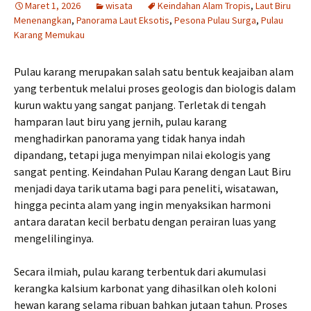
Maret 1, 2026
wisata
Keindahan Alam Tropis
,
Laut Biru
Menenangkan
,
Panorama Laut Eksotis
,
Pesona Pulau Surga
,
Pulau
Karang Memukau
Pulau karang merupakan salah satu bentuk keajaiban alam
yang terbentuk melalui proses geologis dan biologis dalam
kurun waktu yang sangat panjang. Terletak di tengah
hamparan laut biru yang jernih, pulau karang
menghadirkan panorama yang tidak hanya indah
dipandang, tetapi juga menyimpan nilai ekologis yang
sangat penting. Keindahan Pulau Karang dengan Laut Biru
menjadi daya tarik utama bagi para peneliti, wisatawan,
hingga pecinta alam yang ingin menyaksikan harmoni
antara daratan kecil berbatu dengan perairan luas yang
mengelilinginya.
Secara ilmiah, pulau karang terbentuk dari akumulasi
kerangka kalsium karbonat yang dihasilkan oleh koloni
hewan karang selama ribuan bahkan jutaan tahun. Proses