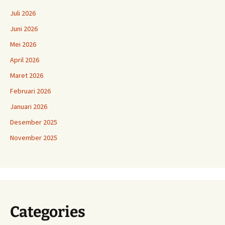
Juli 2026
Juni 2026
Mei 2026
April 2026
Maret 2026
Februari 2026
Januari 2026
Desember 2025
November 2025
Categories