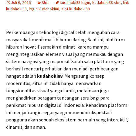
Juli 6, 2026
Slot
kudahoki88 login
,
kudahoki88 slot
,
link
kudahoki88
,
login kudahoki88
,
slot kudahoki88
Perkembangan teknologi digital telah mengubah cara
masyarakat menikmati hiburan daring. Saat ini, platform
hiburan inovatif semakin diminati karena mampu
mengintegrasikan elemen visual yang memukau dengan
sistem navigasi yang responsif. Salah satu platform yang
berhasil mencuri perhatian dan menjadi perbincangan
hangat adalah
kudahoki88
. Mengusung konsep
modernitas, situs ini tidak hanya menawarkan
fungsionalitas visual yang ciamik, melainkan juga
menghadirkan beragam tantangan seru bagi para
penikmat hiburan digital di Indonesia. Kehadiran platform
ini menjadi angin segar yang memenuhi ekspektasi
pengguna akan sebuah ekosistem bermain yang interaktif,
dinamis, dan aman.