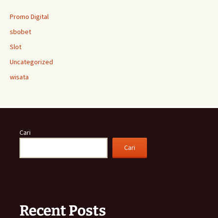
Promo Digital
sbobet
Slot
Uncategorized
wisata
Cari
Cari
Recent Posts