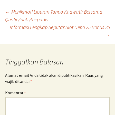
Navigasi
←
Menikmati Liburan Tanpa Khawatir Bersama
Qualityinnbytheparks
Informasi Lengkap Seputar Slot Depo 25 Bonus 25
Tulisan
→
Tinggalkan Balasan
Alamat email Anda tidak akan dipublikasikan.
Ruas yang
wajib ditandai
*
Komentar
*