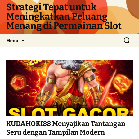
Langsung
Strategi Tepat untuk
ke
Meningkatkan Peluang
isi
Menang di Permainan Slot
Cari
Menu
untuk:
KUDAHOKI88 Menyajikan Tantangan
Seru dengan Tampilan Modern