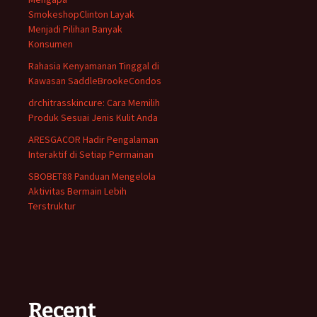
SmokeshopClinton Layak
Menjadi Pilihan Banyak
Konsumen
Rahasia Kenyamanan Tinggal di
Kawasan SaddleBrookeCondos
drchitrasskincure: Cara Memilih
Produk Sesuai Jenis Kulit Anda
ARESGACOR Hadir Pengalaman
Interaktif di Setiap Permainan
SBOBET88 Panduan Mengelola
Aktivitas Bermain Lebih
Terstruktur
Recent