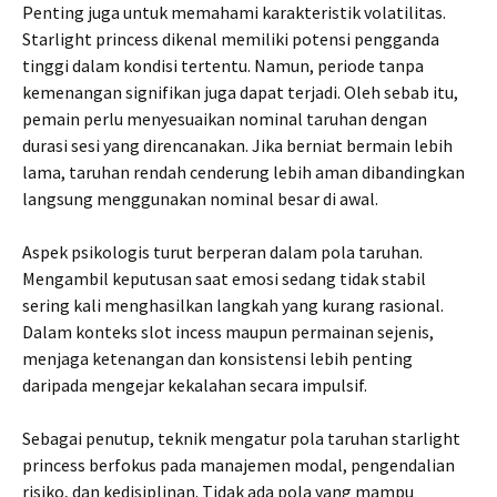
Penting juga untuk memahami karakteristik volatilitas.
Starlight princess dikenal memiliki potensi pengganda
tinggi dalam kondisi tertentu. Namun, periode tanpa
kemenangan signifikan juga dapat terjadi. Oleh sebab itu,
pemain perlu menyesuaikan nominal taruhan dengan
durasi sesi yang direncanakan. Jika berniat bermain lebih
lama, taruhan rendah cenderung lebih aman dibandingkan
langsung menggunakan nominal besar di awal.
Aspek psikologis turut berperan dalam pola taruhan.
Mengambil keputusan saat emosi sedang tidak stabil
sering kali menghasilkan langkah yang kurang rasional.
Dalam konteks slot incess maupun permainan sejenis,
menjaga ketenangan dan konsistensi lebih penting
daripada mengejar kekalahan secara impulsif.
Sebagai penutup, teknik mengatur pola taruhan starlight
princess berfokus pada manajemen modal, pengendalian
risiko, dan kedisiplinan. Tidak ada pola yang mampu