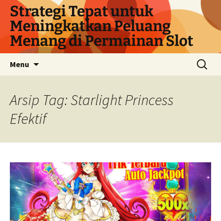
Langsung
Strategi Tepat untuk
ke
Meningkatkan Peluang
isi
Menang di Permainan Slot
Cari
Menu
untuk:
Arsip Tag: Starlight Princess
Efektif