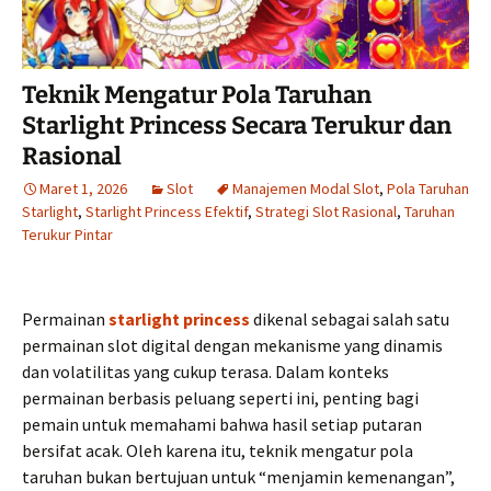
Teknik Mengatur Pola Taruhan
Starlight Princess Secara Terukur dan
Rasional
Maret 1, 2026
Slot
Manajemen Modal Slot
,
Pola Taruhan
Starlight
,
Starlight Princess Efektif
,
Strategi Slot Rasional
,
Taruhan
Terukur Pintar
Permainan
starlight princess
dikenal sebagai salah satu
permainan slot digital dengan mekanisme yang dinamis
dan volatilitas yang cukup terasa. Dalam konteks
permainan berbasis peluang seperti ini, penting bagi
pemain untuk memahami bahwa hasil setiap putaran
bersifat acak. Oleh karena itu, teknik mengatur pola
taruhan bukan bertujuan untuk “menjamin kemenangan”,