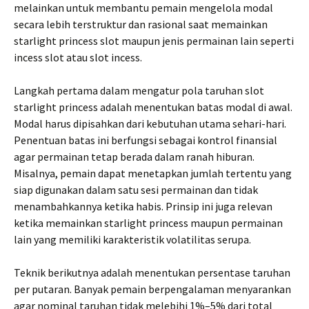
melainkan untuk membantu pemain mengelola modal
secara lebih terstruktur dan rasional saat memainkan
starlight princess slot maupun jenis permainan lain seperti
incess slot atau slot incess.
Langkah pertama dalam mengatur pola taruhan slot
starlight princess adalah menentukan batas modal di awal.
Modal harus dipisahkan dari kebutuhan utama sehari-hari.
Penentuan batas ini berfungsi sebagai kontrol finansial
agar permainan tetap berada dalam ranah hiburan.
Misalnya, pemain dapat menetapkan jumlah tertentu yang
siap digunakan dalam satu sesi permainan dan tidak
menambahkannya ketika habis. Prinsip ini juga relevan
ketika memainkan starlight princess maupun permainan
lain yang memiliki karakteristik volatilitas serupa.
Teknik berikutnya adalah menentukan persentase taruhan
per putaran. Banyak pemain berpengalaman menyarankan
agar nominal taruhan tidak melebihi 1%–5% dari total