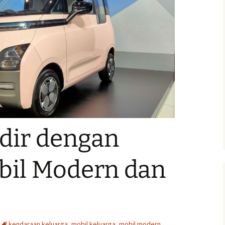
dir dengan
bil Modern dan
kendaraan keluarga
,
mobil keluarga
,
mobil modern
,