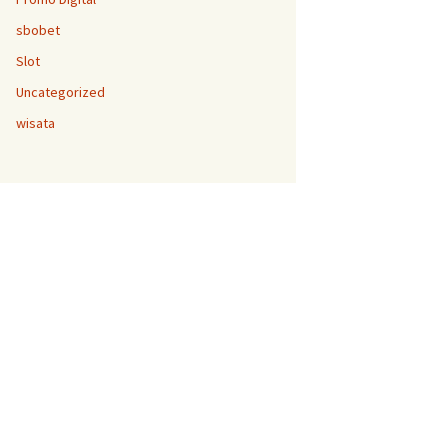
sbobet
Slot
Uncategorized
wisata