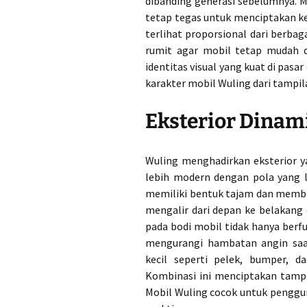
dibanding generasi sebelumnya. 
tetap tegas untuk menciptakan ke
terlihat proporsional dari berbag
rumit agar mobil tetap mudah d
identitas visual yang kuat di pas
karakter mobil Wuling dari tampi
Eksterior Dinam
Wuling menghadirkan eksterior ya
lebih modern dengan pola yang l
memiliki bentuk tajam dan member
mengalir dari depan ke belakang 
pada bodi mobil tidak hanya berf
mengurangi hambatan angin saat
kecil seperti pelek, bumper,
Kombinasi ini menciptakan tampil
Mobil Wuling cocok untuk penggu