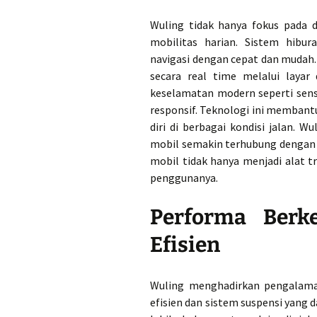
Wuling tidak hanya fokus pada 
mobilitas harian. Sistem hib
navigasi dengan cepat dan mudah.
secara real time melalui layar
keselamatan modern seperti sens
responsif. Teknologi ini memban
diri di berbagai kondisi jalan. 
mobil semakin terhubung dengan
mobil tidak hanya menjadi alat tr
penggunanya.
Performa Berk
Efisien
Wuling menghadirkan pengalaman
efisien dan sistem suspensi yang 