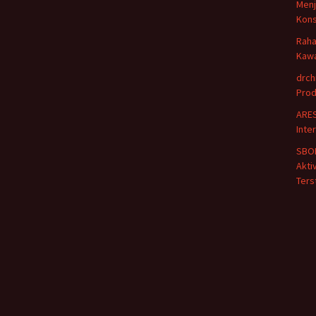
Menj
Kon
Raha
Kaw
drch
Prod
ARE
Inte
SBOB
Akti
Ters