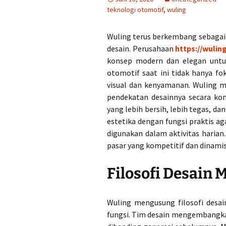
teknologi otomotif
,
wuling
Wuling terus berkembang sebagai 
desain. Perusahaan
https://wulin
konsep modern dan elegan unt
otomotif saat ini tidak hanya fo
visual dan kenyamanan. Wuling 
pendekatan desainnya secara ko
yang lebih bersih, lebih tegas, d
estetika dengan fungsi praktis ag
digunakan dalam aktivitas harian
pasar yang kompetitif dan dinamis
Filosofi Desain 
Wuling mengusung filosofi desa
fungsi. Tim desain mengembangka