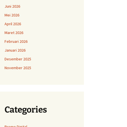
Juni 2026
Mei 2026
April 2026
Maret 2026
Februari 2026
Januari 2026
Desember 2025
November 2025
Categories
Promo Digital