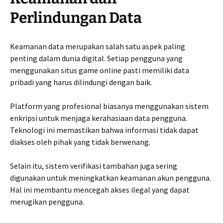
Perlindungan Data
Keamanan data merupakan salah satu aspek paling
penting dalam dunia digital. Setiap pengguna yang
menggunakan situs game online pasti memiliki data
pribadi yang harus dilindungi dengan baik.
Platform yang profesional biasanya menggunakan sistem
enkripsi untuk menjaga kerahasiaan data pengguna.
Teknologi ini memastikan bahwa informasi tidak dapat
diakses oleh pihak yang tidak berwenang.
Selain itu, sistem verifikasi tambahan juga sering
digunakan untuk meningkatkan keamanan akun pengguna.
Hal ini membantu mencegah akses ilegal yang dapat
merugikan pengguna.