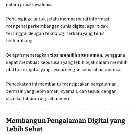
dalam proses evaluasi.
Penting juga untuk selalu memperbarui informasi
mengenai perkembangan dunia digital agar tidak
tertinggal dengan teknologi terbaru yang terus
berkembang.
Dengan menerapkan
tips memilih situs aman
, pengguna
dapat membuat keputusan yang lebih bijak dalam memilih
platform digital yang sesuai dengan kebutuhan mereka.
Pendekatan ini membantu menciptakan pengalaman
bermain yang lebih aman, nyaman, dan sesuai dengan
standar hiburan digital modern.
Membangun Pengalaman Digital yang
Lebih Sehat