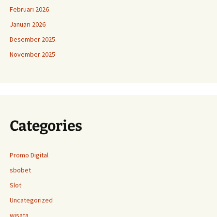
Februari 2026
Januari 2026
Desember 2025
November 2025
Categories
Promo Digital
sbobet
Slot
Uncategorized
wisata