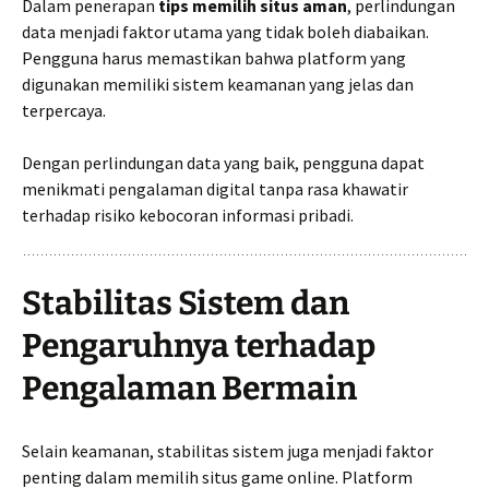
Dalam penerapan
tips memilih situs aman
, perlindungan
data menjadi faktor utama yang tidak boleh diabaikan.
Pengguna harus memastikan bahwa platform yang
digunakan memiliki sistem keamanan yang jelas dan
terpercaya.
Dengan perlindungan data yang baik, pengguna dapat
menikmati pengalaman digital tanpa rasa khawatir
terhadap risiko kebocoran informasi pribadi.
Stabilitas Sistem dan
Pengaruhnya terhadap
Pengalaman Bermain
Selain keamanan, stabilitas sistem juga menjadi faktor
penting dalam memilih situs game online. Platform