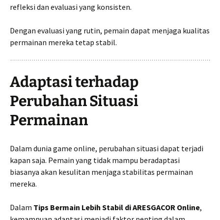
refleksi dan evaluasi yang konsisten.
Dengan evaluasi yang rutin, pemain dapat menjaga kualitas
permainan mereka tetap stabil.
Adaptasi terhadap
Perubahan Situasi
Permainan
Dalam dunia game online, perubahan situasi dapat terjadi
kapan saja. Pemain yang tidak mampu beradaptasi
biasanya akan kesulitan menjaga stabilitas permainan
mereka.
Dalam
Tips Bermain Lebih Stabil di ARESGACOR Online
,
kemampuan adaptasi menjadi faktor penting dalam