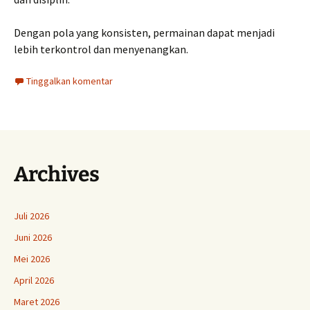
Dengan pola yang konsisten, permainan dapat menjadi
lebih terkontrol dan menyenangkan.
Tinggalkan komentar
Archives
Juli 2026
Juni 2026
Mei 2026
April 2026
Maret 2026