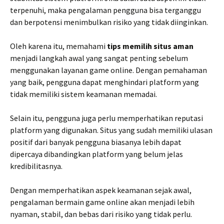
terpenuhi, maka pengalaman pengguna bisa terganggu
dan berpotensi menimbulkan risiko yang tidak diinginkan.
Oleh karena itu, memahami
tips memilih situs aman
menjadi langkah awal yang sangat penting sebelum
menggunakan layanan game online. Dengan pemahaman
yang baik, pengguna dapat menghindari platform yang
tidak memiliki sistem keamanan memadai.
Selain itu, pengguna juga perlu memperhatikan reputasi
platform yang digunakan. Situs yang sudah memiliki ulasan
positif dari banyak pengguna biasanya lebih dapat
dipercaya dibandingkan platform yang belum jelas
kredibilitasnya.
Dengan memperhatikan aspek keamanan sejak awal,
pengalaman bermain game online akan menjadi lebih
nyaman, stabil, dan bebas dari risiko yang tidak perlu.