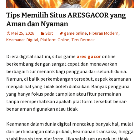
Tips Memilih Situs ARESGACOR yang
Aman dan Nyaman
Mei 25, 2026
Slot
game online
,
Hiburan Modern
,
Keamanan Digital
,
Platform Online
,
Tips Bermain
Di era digital saat ini, situs game
ares gacor
online
berkembang dengan sangat cepat dan menawarkan
berbagai fitur menarik bagi pengguna dari seluruh dunia.
Namun, di balik perkembangan tersebut, aspek keamanan
menjadi hal yang tidak boleh diabaikan. Banyak pengguna
yang hanya fokus pada tampilan atau fitur permainan
tanpa memperhatikan apakah platform tersebut benar-
benar aman digunakan atau tidak.
Keamanan dalam dunia digital mencakup banyak hal, mulai
dari perlindungan data pribadi, keamanan transaksi, hingga
stabilitas sistem platform. Jika salah satu aspek ini tidak