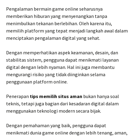
Pengalaman bermain game online seharusnya
memberikan hiburan yang menyenangkan tanpa
menimbulkan tekanan berlebihan. Oleh karena itu,
memilih platform yang tepat menjadi langkah awal dalam
menciptakan pengalaman digital yang sehat.
Dengan memperhatikan aspek keamanan, desain, dan
stabilitas sistem, pengguna dapat menikmati layanan
digital dengan lebih nyaman. Hal ini juga membantu
mengurangi risiko yang tidak diinginkan selama
penggunaan platform online.
Penerapan
tips memilih situs aman
bukan hanya soal
teknis, tetapi juga bagian dari kesadaran digital dalam
menggunakan teknologi modern secara bijak.
Dengan pemahaman yang baik, pengguna dapat
menikmati dunia game online dengan lebih tenang, aman,