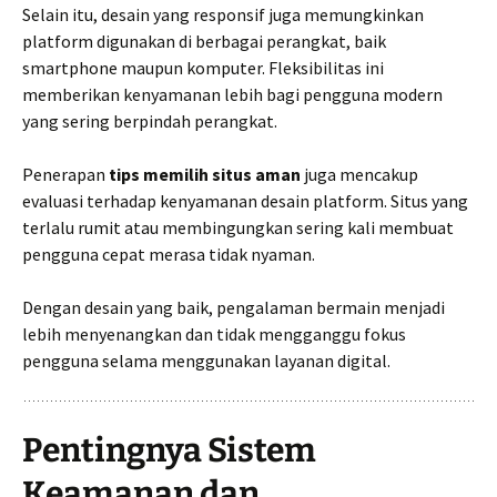
Selain itu, desain yang responsif juga memungkinkan
platform digunakan di berbagai perangkat, baik
smartphone maupun komputer. Fleksibilitas ini
memberikan kenyamanan lebih bagi pengguna modern
yang sering berpindah perangkat.
Penerapan
tips memilih situs aman
juga mencakup
evaluasi terhadap kenyamanan desain platform. Situs yang
terlalu rumit atau membingungkan sering kali membuat
pengguna cepat merasa tidak nyaman.
Dengan desain yang baik, pengalaman bermain menjadi
lebih menyenangkan dan tidak mengganggu fokus
pengguna selama menggunakan layanan digital.
Pentingnya Sistem
Keamanan dan