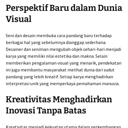
Perspektif Baru dalam Dunia
Visual
Seni dan desain membuka cara pandang baru terhadap
berbagai hal yang sebelumnya dianggap sederhana.
Desainer dan seniman mengubah objek sehari-hari menjadi
karya yang memiliki nilai estetika dan makna. Selain
memberikan pengalaman visual yang menarik, pendekatan
ini juga membantu masyarakat melihat dunia dari sudut
pandang yang lebih kreatif. Setiap karya menghadirkan
interpretasi unik yang memperkaya pemahaman manusia.
Kreativitas Menghadirkan
Inovasi Tanpa Batas
Kreativitas menjadi kekuatan utama dalam perkembangan