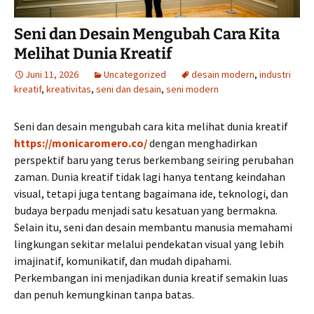
Seni dan Desain Mengubah Cara Kita
Melihat Dunia Kreatif
Juni 11, 2026
Uncategorized
desain modern
,
industri
kreatif
,
kreativitas
,
seni dan desain
,
seni modern
Seni dan desain mengubah cara kita melihat dunia kreatif
https://monicaromero.co/
dengan menghadirkan
perspektif baru yang terus berkembang seiring perubahan
zaman. Dunia kreatif tidak lagi hanya tentang keindahan
visual, tetapi juga tentang bagaimana ide, teknologi, dan
budaya berpadu menjadi satu kesatuan yang bermakna.
Selain itu, seni dan desain membantu manusia memahami
lingkungan sekitar melalui pendekatan visual yang lebih
imajinatif, komunikatif, dan mudah dipahami.
Perkembangan ini menjadikan dunia kreatif semakin luas
dan penuh kemungkinan tanpa batas.