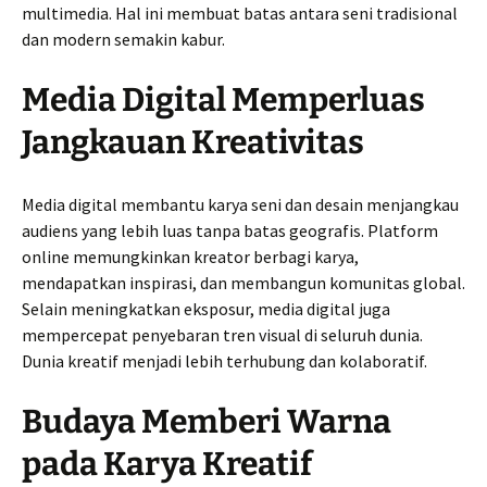
multimedia. Hal ini membuat batas antara seni tradisional
dan modern semakin kabur.
Media Digital Memperluas
Jangkauan Kreativitas
Media digital membantu karya seni dan desain menjangkau
audiens yang lebih luas tanpa batas geografis. Platform
online memungkinkan kreator berbagi karya,
mendapatkan inspirasi, dan membangun komunitas global.
Selain meningkatkan eksposur, media digital juga
mempercepat penyebaran tren visual di seluruh dunia.
Dunia kreatif menjadi lebih terhubung dan kolaboratif.
Budaya Memberi Warna
pada Karya Kreatif