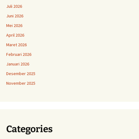
Juli 2026
Juni 2026
Mei 2026
April 2026
Maret 2026
Februari 2026
Januari 2026
Desember 2025
November 2025
Categories