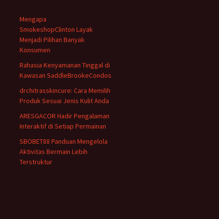
Mengapa
SmokeshopClinton Layak
Menjadi Pilihan Banyak
Konsumen
Rahasia Kenyamanan Tinggal di
Kawasan SaddleBrookeCondos
drchitrasskincure: Cara Memilih
Produk Sesuai Jenis Kulit Anda
ARESGACOR Hadir Pengalaman
Interaktif di Setiap Permainan
SBOBET88 Panduan Mengelola
Aktivitas Bermain Lebih
Terstruktur