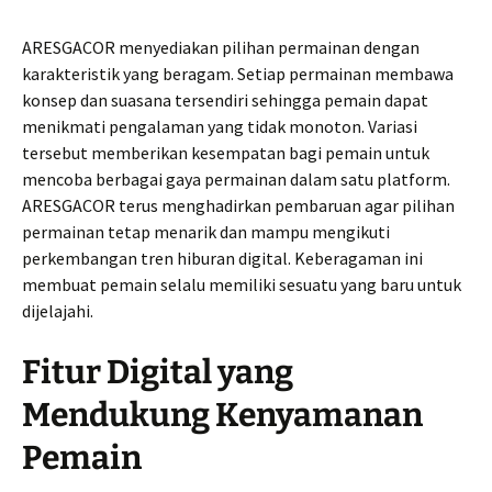
ARESGACOR menyediakan pilihan permainan dengan
karakteristik yang beragam. Setiap permainan membawa
konsep dan suasana tersendiri sehingga pemain dapat
menikmati pengalaman yang tidak monoton. Variasi
tersebut memberikan kesempatan bagi pemain untuk
mencoba berbagai gaya permainan dalam satu platform.
ARESGACOR terus menghadirkan pembaruan agar pilihan
permainan tetap menarik dan mampu mengikuti
perkembangan tren hiburan digital. Keberagaman ini
membuat pemain selalu memiliki sesuatu yang baru untuk
dijelajahi.
Fitur Digital yang
Mendukung Kenyamanan
Pemain