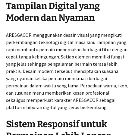
Tampilan Digital yang
Modern dan Nyaman
ARESGACOR menggunakan desain visual yang mengikuti
perkembangan teknologi digital masa kini. Tampilan yang
rapi membantu pemain menemukan berbagai fitur dengan
cepat tanpa kebingungan. Setiap elemen memiliki fungsi
yang jelas sehingga pengalaman bermain terasa lebih
praktis. Desain modern tersebut menciptakan suasana
yang nyaman ketika pemain menikmati berbagai
permainan dalam waktu yang lama. Perpaduan warna, ikon,
dan susunan menu memberikan kesan profesional
sekaligus memperkuat karakter ARESGACOR sebagai
platform hiburan digital yang terus berkembang.
Sistem Responsif untuk