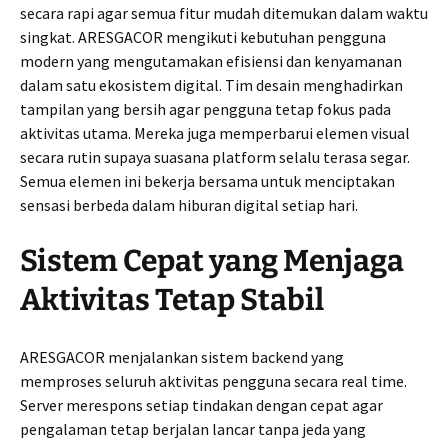
secara rapi agar semua fitur mudah ditemukan dalam waktu
singkat. ARESGACOR mengikuti kebutuhan pengguna
modern yang mengutamakan efisiensi dan kenyamanan
dalam satu ekosistem digital. Tim desain menghadirkan
tampilan yang bersih agar pengguna tetap fokus pada
aktivitas utama. Mereka juga memperbarui elemen visual
secara rutin supaya suasana platform selalu terasa segar.
Semua elemen ini bekerja bersama untuk menciptakan
sensasi berbeda dalam hiburan digital setiap hari.
Sistem Cepat yang Menjaga
Aktivitas Tetap Stabil
ARESGACOR menjalankan sistem backend yang
memproses seluruh aktivitas pengguna secara real time.
Server merespons setiap tindakan dengan cepat agar
pengalaman tetap berjalan lancar tanpa jeda yang