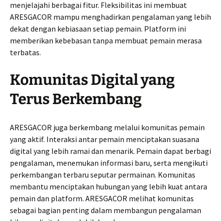
menjelajahi berbagai fitur. Fleksibilitas ini membuat
ARESGACOR mampu menghadirkan pengalaman yang lebih
dekat dengan kebiasaan setiap pemain. Platform ini
memberikan kebebasan tanpa membuat pemain merasa
terbatas.
Komunitas Digital yang
Terus Berkembang
ARESGACOR juga berkembang melalui komunitas pemain
yang aktif. Interaksi antar pemain menciptakan suasana
digital yang lebih ramai dan menarik. Pemain dapat berbagi
pengalaman, menemukan informasi baru, serta mengikuti
perkembangan terbaru seputar permainan. Komunitas
membantu menciptakan hubungan yang lebih kuat antara
pemain dan platform. ARESGACOR melihat komunitas
sebagai bagian penting dalam membangun pengalaman