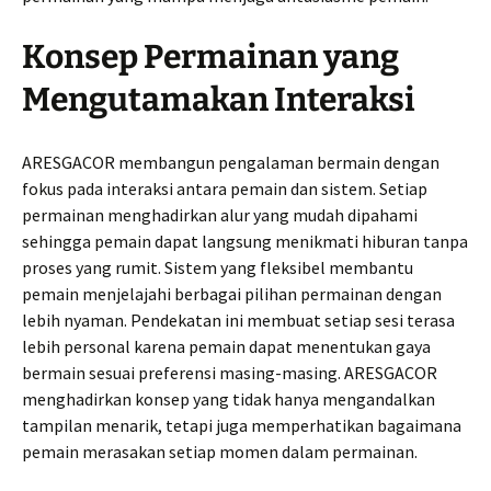
Konsep Permainan yang
Mengutamakan Interaksi
ARESGACOR membangun pengalaman bermain dengan
fokus pada interaksi antara pemain dan sistem. Setiap
permainan menghadirkan alur yang mudah dipahami
sehingga pemain dapat langsung menikmati hiburan tanpa
proses yang rumit. Sistem yang fleksibel membantu
pemain menjelajahi berbagai pilihan permainan dengan
lebih nyaman. Pendekatan ini membuat setiap sesi terasa
lebih personal karena pemain dapat menentukan gaya
bermain sesuai preferensi masing-masing. ARESGACOR
menghadirkan konsep yang tidak hanya mengandalkan
tampilan menarik, tetapi juga memperhatikan bagaimana
pemain merasakan setiap momen dalam permainan.