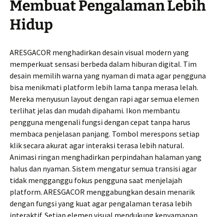
Membuat Pengalaman Lebih
Hidup
ARESGACOR menghadirkan desain visual modern yang
memperkuat sensasi berbeda dalam hiburan digital. Tim
desain memilih warna yang nyaman di mata agar pengguna
bisa menikmati platform lebih lama tanpa merasa lelah.
Mereka menyusun layout dengan rapi agar semua elemen
terlihat jelas dan mudah dipahami. Ikon membantu
pengguna mengenali fungsi dengan cepat tanpa harus
membaca penjelasan panjang. Tombol merespons setiap
klik secara akurat agar interaksi terasa lebih natural.
Animasi ringan menghadirkan perpindahan halaman yang
halus dan nyaman. Sistem mengatur semua transisi agar
tidak mengganggu fokus pengguna saat menjelajah
platform. ARESGACOR menggabungkan desain menarik
dengan fungsi yang kuat agar pengalaman terasa lebih
interaktif. Setiap elemen visual mendukung kenyamanan