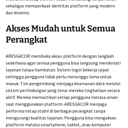
sekaligus memperkuat identitas platform yang modern
dan dinamis.
Akses Mudah untuk Semua
Perangkat
ARESGACOR membuka akses platform dengan langkah
sederhana agar semua pengguna bisa langsung menikmati
layanan tanpa hambatan. Sistem login bekerja cepat
sehingga pengguna tidak perlu menunggu lama untuk
masuk. Tim pengembang menjaga keamanan data melalui
sistem perlindungan yang terus mereka tingkatkan secara
aktif. Mereka memastikan setiap pengguna merasa aman
saat menggunakan platform. ARESGACOR menjaga
performa tetap stabil di berbagai perangkat tanpa
mengurangi kualitas layanan. Pengguna bisa mengakses
platform melalui smartphone, tablet, atau komputer