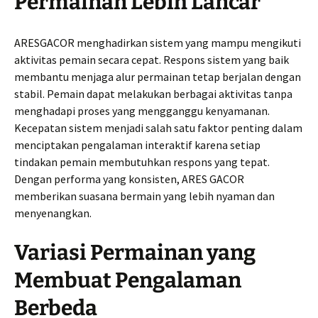
Permainan Lebih Lancar
ARESGACOR menghadirkan sistem yang mampu mengikuti
aktivitas pemain secara cepat. Respons sistem yang baik
membantu menjaga alur permainan tetap berjalan dengan
stabil. Pemain dapat melakukan berbagai aktivitas tanpa
menghadapi proses yang mengganggu kenyamanan.
Kecepatan sistem menjadi salah satu faktor penting dalam
menciptakan pengalaman interaktif karena setiap
tindakan pemain membutuhkan respons yang tepat.
Dengan performa yang konsisten, ARES GACOR
memberikan suasana bermain yang lebih nyaman dan
menyenangkan.
Variasi Permainan yang
Membuat Pengalaman
Berbeda