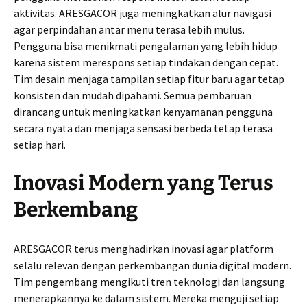
aktivitas. ARESGACOR juga meningkatkan alur navigasi
agar perpindahan antar menu terasa lebih mulus.
Pengguna bisa menikmati pengalaman yang lebih hidup
karena sistem merespons setiap tindakan dengan cepat.
Tim desain menjaga tampilan setiap fitur baru agar tetap
konsisten dan mudah dipahami. Semua pembaruan
dirancang untuk meningkatkan kenyamanan pengguna
secara nyata dan menjaga sensasi berbeda tetap terasa
setiap hari.
Inovasi Modern yang Terus
Berkembang
ARESGACOR terus menghadirkan inovasi agar platform
selalu relevan dengan perkembangan dunia digital modern.
Tim pengembang mengikuti tren teknologi dan langsung
menerapkannya ke dalam sistem. Mereka menguji setiap