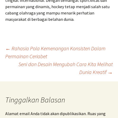
tingkat internasional. Dengan semangat sportivitas dan
permainan yang dinamis, hockey tetap menjadi salah satu
cabang olahraga yang mampu menarik perhatian
masyarakat di berbagai belahan dunia.
Navigasi
←
Rahasia Pola Kemenangan Konsisten Dalam
Permainan Ceriabet
Seni dan Desain Mengubah Cara Kita Melihat
Tulisan
Dunia Kreatif
→
Tinggalkan Balasan
Alamat email Anda tidak akan dipublikasikan.
Ruas yang