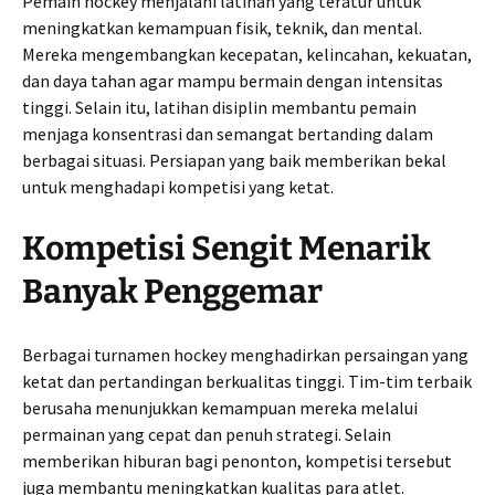
Pemain hockey menjalani latihan yang teratur untuk
meningkatkan kemampuan fisik, teknik, dan mental.
Mereka mengembangkan kecepatan, kelincahan, kekuatan,
dan daya tahan agar mampu bermain dengan intensitas
tinggi. Selain itu, latihan disiplin membantu pemain
menjaga konsentrasi dan semangat bertanding dalam
berbagai situasi. Persiapan yang baik memberikan bekal
untuk menghadapi kompetisi yang ketat.
Kompetisi Sengit Menarik
Banyak Penggemar
Berbagai turnamen hockey menghadirkan persaingan yang
ketat dan pertandingan berkualitas tinggi. Tim-tim terbaik
berusaha menunjukkan kemampuan mereka melalui
permainan yang cepat dan penuh strategi. Selain
memberikan hiburan bagi penonton, kompetisi tersebut
juga membantu meningkatkan kualitas para atlet.