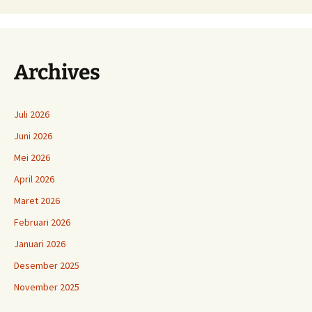
Archives
Juli 2026
Juni 2026
Mei 2026
April 2026
Maret 2026
Februari 2026
Januari 2026
Desember 2025
November 2025