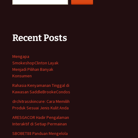
Recent Posts
Mengapa
SmokeshopClinton Layak
Menjadi Pilihan Banyak
Konsumen
Rahasia Kenyamanan Tinggal di
Kawasan SaddleBrookeCondos
drchitrasskincure: Cara Memilih
Produk Sesuai Jenis Kulit Anda
ARESGACOR Hadir Pengalaman
Interaktif di Setiap Permainan
SBOBET88 Panduan Mengelola