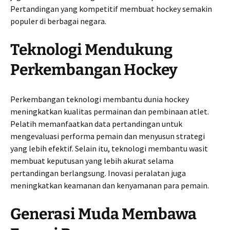
Pertandingan yang kompetitif membuat hockey semakin
populer di berbagai negara.
Teknologi Mendukung
Perkembangan Hockey
Perkembangan teknologi membantu dunia hockey
meningkatkan kualitas permainan dan pembinaan atlet.
Pelatih memanfaatkan data pertandingan untuk
mengevaluasi performa pemain dan menyusun strategi
yang lebih efektif. Selain itu, teknologi membantu wasit
membuat keputusan yang lebih akurat selama
pertandingan berlangsung. Inovasi peralatan juga
meningkatkan keamanan dan kenyamanan para pemain.
Generasi Muda Membawa