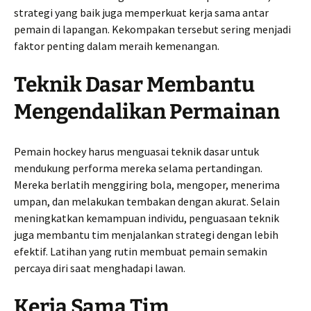
strategi yang baik juga memperkuat kerja sama antar
pemain di lapangan. Kekompakan tersebut sering menjadi
faktor penting dalam meraih kemenangan.
Teknik Dasar Membantu
Mengendalikan Permainan
Pemain hockey harus menguasai teknik dasar untuk
mendukung performa mereka selama pertandingan.
Mereka berlatih menggiring bola, mengoper, menerima
umpan, dan melakukan tembakan dengan akurat. Selain
meningkatkan kemampuan individu, penguasaan teknik
juga membantu tim menjalankan strategi dengan lebih
efektif. Latihan yang rutin membuat pemain semakin
percaya diri saat menghadapi lawan.
Kerja Sama Tim