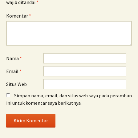
wajib ditandai
*
Komentar
*
Nama
*
Email
*
Situs Web
Simpan nama, email, dan situs web saya pada peramban
ini untuk komentar saya berikutnya.