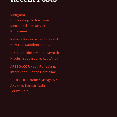
Mengapa
SmokeshopClinton Layak
Menjadi Pilihan Banyak
Konsumen
Rahasia Kenyamanan Tinggal di
Kawasan SaddleBrookeCondos
drchitrasskincure: Cara Memilih
Produk Sesuai Jenis Kulit Anda
ARESGACOR Hadir Pengalaman
Interaktif di Setiap Permainan
SBOBET88 Panduan Mengelola
Aktivitas Bermain Lebih
Terstruktur