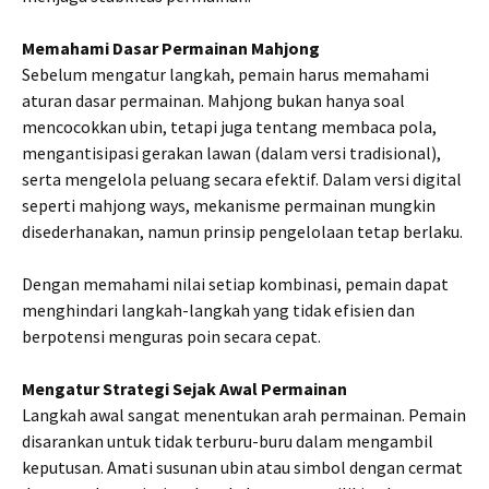
Memahami Dasar Permainan Mahjong
Sebelum mengatur langkah, pemain harus memahami
aturan dasar permainan. Mahjong bukan hanya soal
mencocokkan ubin, tetapi juga tentang membaca pola,
mengantisipasi gerakan lawan (dalam versi tradisional),
serta mengelola peluang secara efektif. Dalam versi digital
seperti mahjong ways, mekanisme permainan mungkin
disederhanakan, namun prinsip pengelolaan tetap berlaku.
Dengan memahami nilai setiap kombinasi, pemain dapat
menghindari langkah-langkah yang tidak efisien dan
berpotensi menguras poin secara cepat.
Mengatur Strategi Sejak Awal Permainan
Langkah awal sangat menentukan arah permainan. Pemain
disarankan untuk tidak terburu-buru dalam mengambil
keputusan. Amati susunan ubin atau simbol dengan cermat