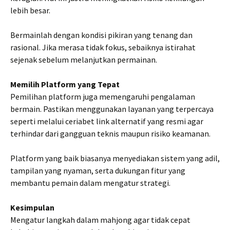
lebih besar.
Bermainlah dengan kondisi pikiran yang tenang dan
rasional. Jika merasa tidak fokus, sebaiknya istirahat
sejenak sebelum melanjutkan permainan.
Memilih Platform yang Tepat
Pemilihan platform juga memengaruhi pengalaman
bermain. Pastikan menggunakan layanan yang terpercaya
seperti melalui ceriabet link alternatif yang resmi agar
terhindar dari gangguan teknis maupun risiko keamanan.
Platform yang baik biasanya menyediakan sistem yang adil,
tampilan yang nyaman, serta dukungan fitur yang
membantu pemain dalam mengatur strategi.
Kesimpulan
Mengatur langkah dalam mahjong agar tidak cepat